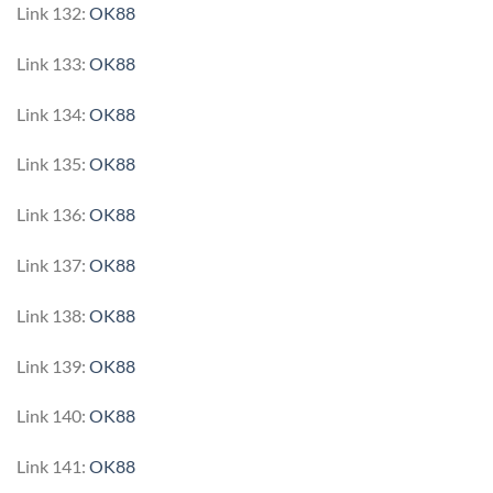
Link 132:
OK88
Link 133:
OK88
Link 134:
OK88
Link 135:
OK88
Link 136:
OK88
Link 137:
OK88
Link 138:
OK88
Link 139:
OK88
Link 140:
OK88
Link 141:
OK88