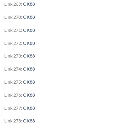
Link 269:
OK88
Link 270:
OK88
Link 271:
OK88
Link 272:
OK88
Link 273:
OK88
Link 274:
OK88
Link 275:
OK88
Link 276:
OK88
Link 277:
OK88
Link 278:
OK88