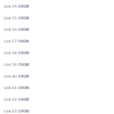
Link 54:
OK88
Link 55:
OK88
Link 56:
OK88
Link 57:
OK88
Link 58:
OK88
Link 59:
OK88
Link 60:
OK88
Link 61:
OK88
Link 62:
OK88
Link 63:
OK88