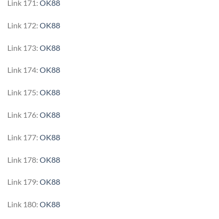
Link 171:
OK88
Link 172:
OK88
Link 173:
OK88
Link 174:
OK88
Link 175:
OK88
Link 176:
OK88
Link 177:
OK88
Link 178:
OK88
Link 179:
OK88
Link 180:
OK88