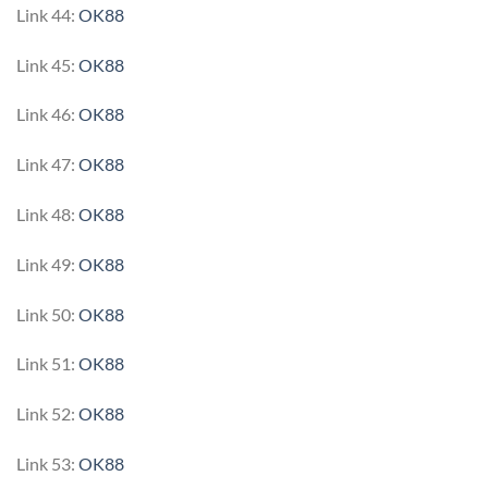
Link 44:
OK88
Link 45:
OK88
Link 46:
OK88
Link 47:
OK88
Link 48:
OK88
Link 49:
OK88
Link 50:
OK88
Link 51:
OK88
Link 52:
OK88
Link 53:
OK88