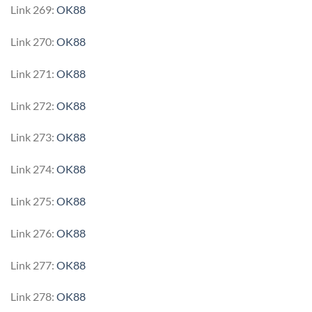
Link 269:
OK88
Link 270:
OK88
Link 271:
OK88
Link 272:
OK88
Link 273:
OK88
Link 274:
OK88
Link 275:
OK88
Link 276:
OK88
Link 277:
OK88
Link 278:
OK88