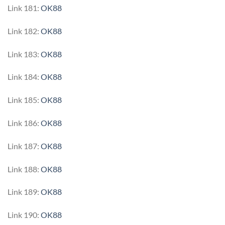
Link 181:
OK88
Link 182:
OK88
Link 183:
OK88
Link 184:
OK88
Link 185:
OK88
Link 186:
OK88
Link 187:
OK88
Link 188:
OK88
Link 189:
OK88
Link 190:
OK88