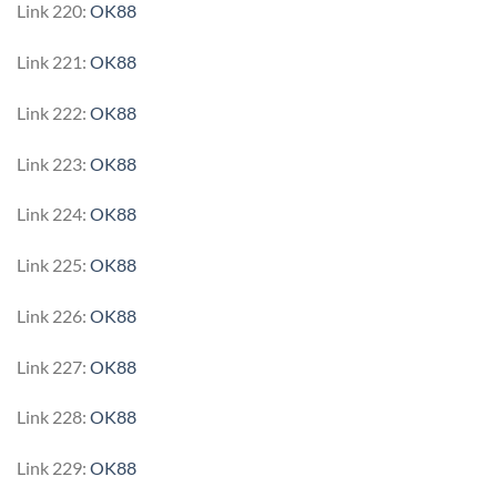
Link 220:
OK88
Link 221:
OK88
Link 222:
OK88
Link 223:
OK88
Link 224:
OK88
Link 225:
OK88
Link 226:
OK88
Link 227:
OK88
Link 228:
OK88
Link 229:
OK88