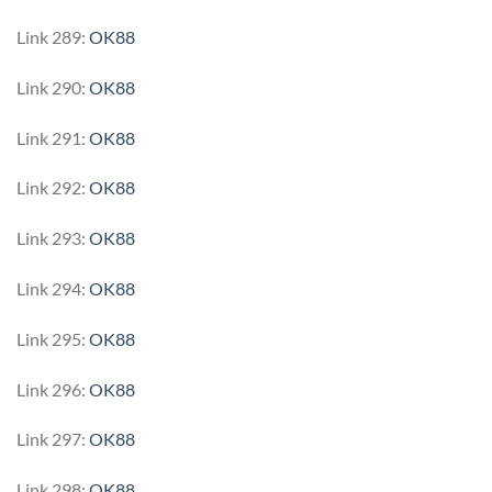
Link 289:
OK88
Link 290:
OK88
Link 291:
OK88
Link 292:
OK88
Link 293:
OK88
Link 294:
OK88
Link 295:
OK88
Link 296:
OK88
Link 297:
OK88
Link 298:
OK88