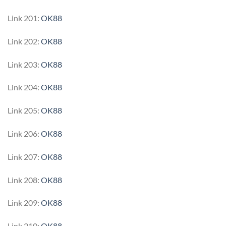
Link 201:
OK88
Link 202:
OK88
Link 203:
OK88
Link 204:
OK88
Link 205:
OK88
Link 206:
OK88
Link 207:
OK88
Link 208:
OK88
Link 209:
OK88
Link 210:
OK88