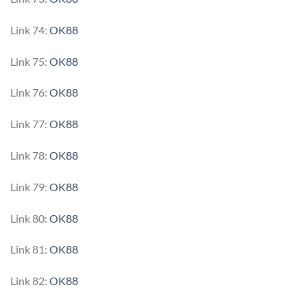
Link 74:
OK88
Link 75:
OK88
Link 76:
OK88
Link 77:
OK88
Link 78:
OK88
Link 79:
OK88
Link 80:
OK88
Link 81:
OK88
Link 82:
OK88