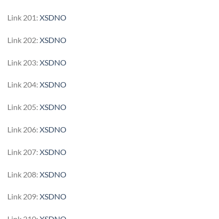
Link 201:
XSDNO
Link 202:
XSDNO
Link 203:
XSDNO
Link 204:
XSDNO
Link 205:
XSDNO
Link 206:
XSDNO
Link 207:
XSDNO
Link 208:
XSDNO
Link 209:
XSDNO
Link 210:
XSDNO