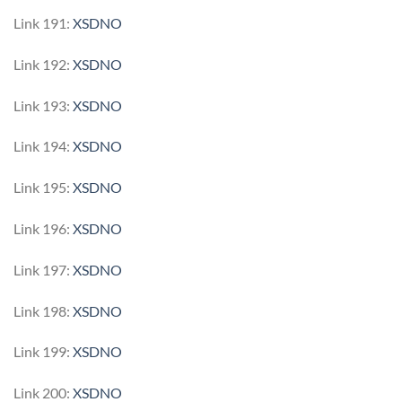
Link 191:
XSDNO
Link 192:
XSDNO
Link 193:
XSDNO
Link 194:
XSDNO
Link 195:
XSDNO
Link 196:
XSDNO
Link 197:
XSDNO
Link 198:
XSDNO
Link 199:
XSDNO
Link 200:
XSDNO