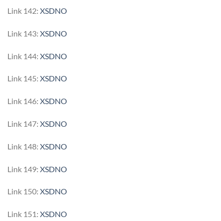
Link 142:
XSDNO
Link 143:
XSDNO
Link 144:
XSDNO
Link 145:
XSDNO
Link 146:
XSDNO
Link 147:
XSDNO
Link 148:
XSDNO
Link 149:
XSDNO
Link 150:
XSDNO
Link 151:
XSDNO