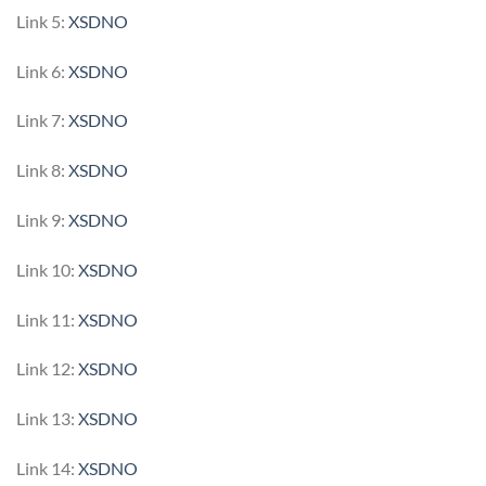
Link 5:
XSDNO
Link 6:
XSDNO
Link 7:
XSDNO
Link 8:
XSDNO
Link 9:
XSDNO
Link 10:
XSDNO
Link 11:
XSDNO
Link 12:
XSDNO
Link 13:
XSDNO
Link 14:
XSDNO