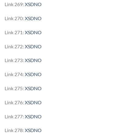
Link 269:
XSDNO
Link 270:
XSDNO
Link 271:
XSDNO
Link 272:
XSDNO
Link 273:
XSDNO
Link 274:
XSDNO
Link 275:
XSDNO
Link 276:
XSDNO
Link 277:
XSDNO
Link 278:
XSDNO