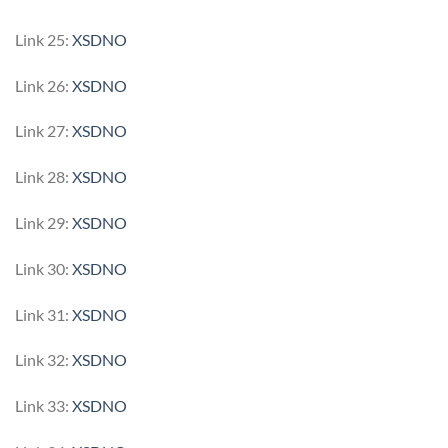
Link 25:
XSDNO
Link 26:
XSDNO
Link 27:
XSDNO
Link 28:
XSDNO
Link 29:
XSDNO
Link 30:
XSDNO
Link 31:
XSDNO
Link 32:
XSDNO
Link 33:
XSDNO