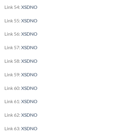
Link 54:
XSDNO
Link 55:
XSDNO
Link 56:
XSDNO
Link 57:
XSDNO
Link 58:
XSDNO
Link 59:
XSDNO
Link 60:
XSDNO
Link 61:
XSDNO
Link 62:
XSDNO
Link 63:
XSDNO