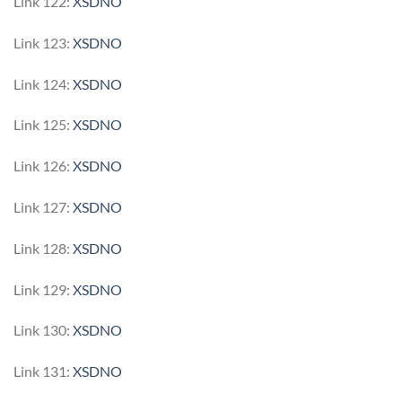
Link 122:
XSDNO
Link 123:
XSDNO
Link 124:
XSDNO
Link 125:
XSDNO
Link 126:
XSDNO
Link 127:
XSDNO
Link 128:
XSDNO
Link 129:
XSDNO
Link 130:
XSDNO
Link 131:
XSDNO