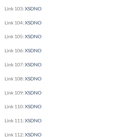
Link 103:
XSDNO
Link 104:
XSDNO
Link 105:
XSDNO
Link 106:
XSDNO
Link 107:
XSDNO
Link 108:
XSDNO
Link 109:
XSDNO
Link 110:
XSDNO
Link 111:
XSDNO
Link 112:
XSDNO