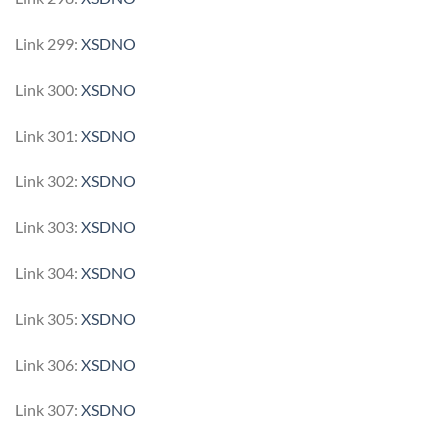
Link 299:
XSDNO
Link 300:
XSDNO
Link 301:
XSDNO
Link 302:
XSDNO
Link 303:
XSDNO
Link 304:
XSDNO
Link 305:
XSDNO
Link 306:
XSDNO
Link 307:
XSDNO