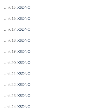
Link 15:
XSDNO
Link 16:
XSDNO
Link 17:
XSDNO
Link 18:
XSDNO
Link 19:
XSDNO
Link 20:
XSDNO
Link 21:
XSDNO
Link 22:
XSDNO
Link 23:
XSDNO
Link 24:
XSDNO