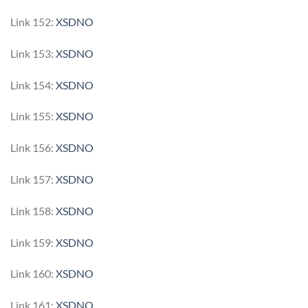
Link 152:
XSDNO
Link 153:
XSDNO
Link 154:
XSDNO
Link 155:
XSDNO
Link 156:
XSDNO
Link 157:
XSDNO
Link 158:
XSDNO
Link 159:
XSDNO
Link 160:
XSDNO
Link 161:
XSDNO