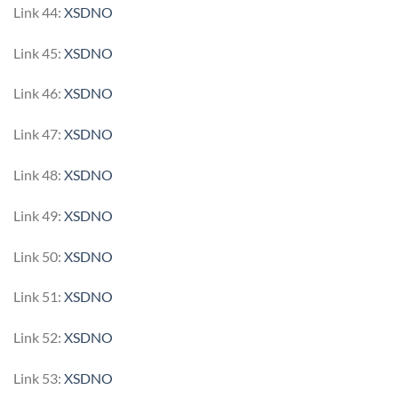
Link 44:
XSDNO
Link 45:
XSDNO
Link 46:
XSDNO
Link 47:
XSDNO
Link 48:
XSDNO
Link 49:
XSDNO
Link 50:
XSDNO
Link 51:
XSDNO
Link 52:
XSDNO
Link 53:
XSDNO