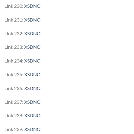
Link 230:
XSDNO
Link 231:
XSDNO
Link 232:
XSDNO
Link 233:
XSDNO
Link 234:
XSDNO
Link 235:
XSDNO
Link 236:
XSDNO
Link 237:
XSDNO
Link 238:
XSDNO
Link 239:
XSDNO