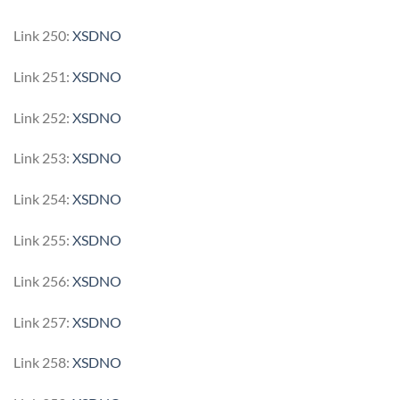
Link 250:
XSDNO
Link 251:
XSDNO
Link 252:
XSDNO
Link 253:
XSDNO
Link 254:
XSDNO
Link 255:
XSDNO
Link 256:
XSDNO
Link 257:
XSDNO
Link 258:
XSDNO