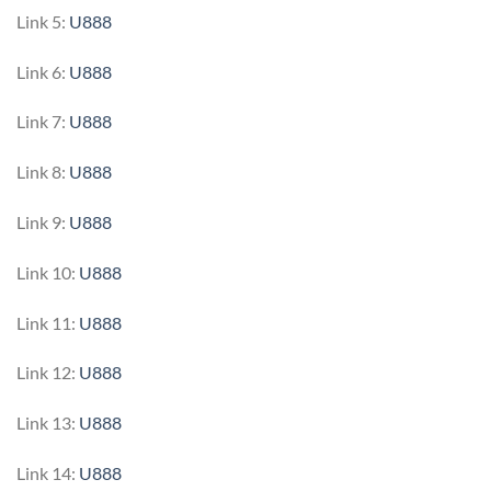
Link 5:
U888
Link 6:
U888
Link 7:
U888
Link 8:
U888
Link 9:
U888
Link 10:
U888
Link 11:
U888
Link 12:
U888
Link 13:
U888
Link 14:
U888