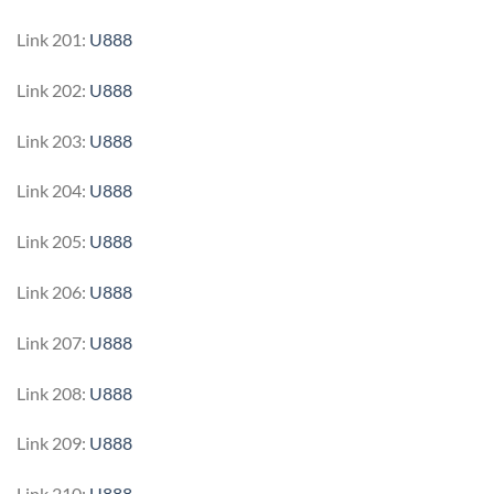
Link 201:
U888
Link 202:
U888
Link 203:
U888
Link 204:
U888
Link 205:
U888
Link 206:
U888
Link 207:
U888
Link 208:
U888
Link 209:
U888
Link 210:
U888