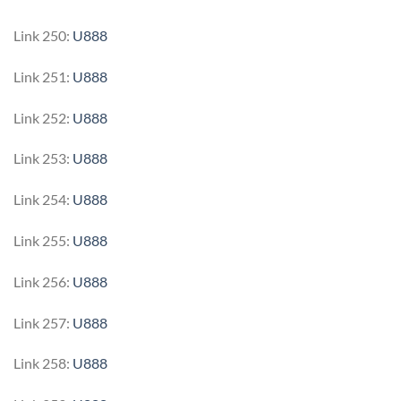
Link 250:
U888
Link 251:
U888
Link 252:
U888
Link 253:
U888
Link 254:
U888
Link 255:
U888
Link 256:
U888
Link 257:
U888
Link 258:
U888