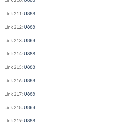
Link 211:
U888
Link 212:
U888
Link 213:
U888
Link 214:
U888
Link 215:
U888
Link 216:
U888
Link 217:
U888
Link 218:
U888
Link 219:
U888