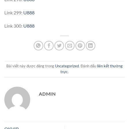
Link 299:
U888
Link 300:
U888
Bài viết này được đăng trong
Uncategorized
. Đánh dấu
liên kết thường
trực
.
ADMIN
OKVIP