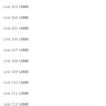
Link 103:
U888
Link 104:
U888
Link 105:
U888
Link 106:
U888
Link 107:
U888
Link 108:
U888
Link 109:
U888
Link 110:
U888
Link 111:
U888
Link 112:
U888