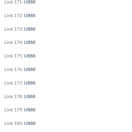
Link 171:
U888
Link 172:
U888
Link 173:
U888
Link 174:
U888
Link 175:
U888
Link 176:
U888
Link 177:
U888
Link 178:
U888
Link 179:
U888
Link 180:
U888