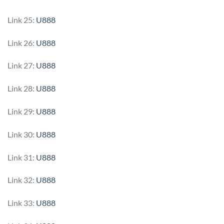
Link 25:
U888
Link 26:
U888
Link 27:
U888
Link 28:
U888
Link 29:
U888
Link 30:
U888
Link 31:
U888
Link 32:
U888
Link 33:
U888