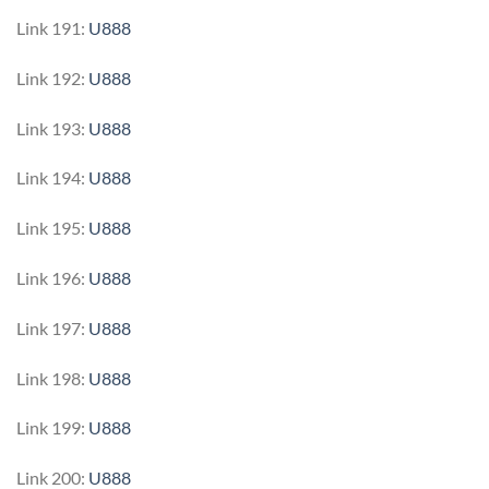
Link 191:
U888
Link 192:
U888
Link 193:
U888
Link 194:
U888
Link 195:
U888
Link 196:
U888
Link 197:
U888
Link 198:
U888
Link 199:
U888
Link 200:
U888