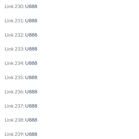
Link 230:
U888
Link 231:
U888
Link 232:
U888
Link 233:
U888
Link 234:
U888
Link 235:
U888
Link 236:
U888
Link 237:
U888
Link 238:
U888
Link 239:
U888