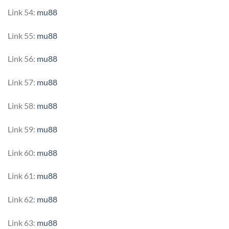
Link 54:
mu88
Link 55:
mu88
Link 56:
mu88
Link 57:
mu88
Link 58:
mu88
Link 59:
mu88
Link 60:
mu88
Link 61:
mu88
Link 62:
mu88
Link 63:
mu88