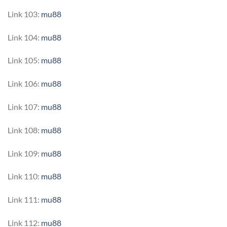
Link 103:
mu88
Link 104:
mu88
Link 105:
mu88
Link 106:
mu88
Link 107:
mu88
Link 108:
mu88
Link 109:
mu88
Link 110:
mu88
Link 111:
mu88
Link 112:
mu88