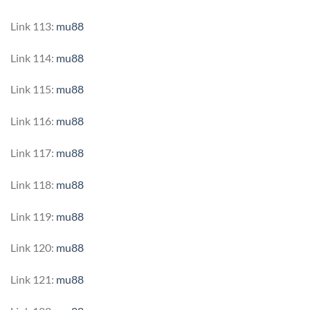
Link 113:
mu88
Link 114:
mu88
Link 115:
mu88
Link 116:
mu88
Link 117:
mu88
Link 118:
mu88
Link 119:
mu88
Link 120:
mu88
Link 121:
mu88