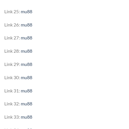
Link 25:
mu88
Link 26:
mu88
Link 27:
mu88
Link 28:
mu88
Link 29:
mu88
Link 30:
mu88
Link 31:
mu88
Link 32:
mu88
Link 33:
mu88