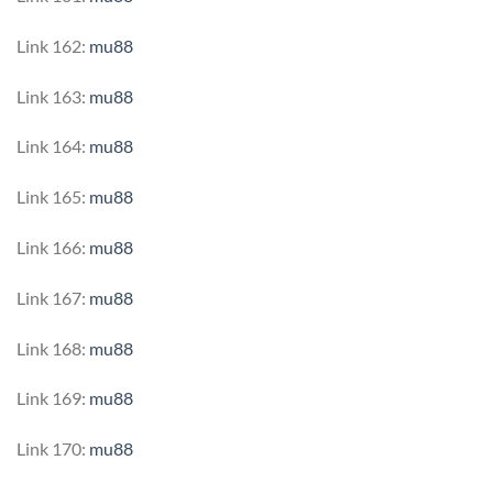
Link 162:
mu88
Link 163:
mu88
Link 164:
mu88
Link 165:
mu88
Link 166:
mu88
Link 167:
mu88
Link 168:
mu88
Link 169:
mu88
Link 170:
mu88