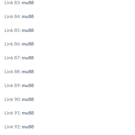
Link 83:
mu88
Link 84:
mu88
Link 85:
mu88
Link 86:
mu88
Link 87:
mu88
Link 88:
mu88
Link 89:
mu88
Link 90:
mu88
Link 91:
mu88
Link 92:
mu88