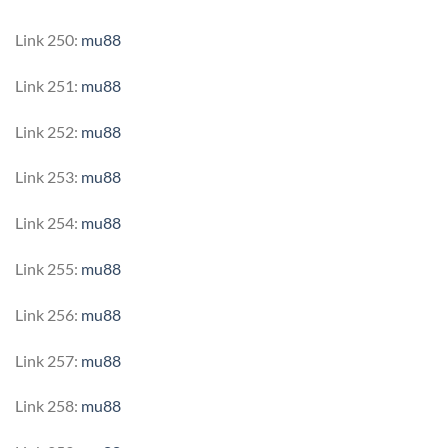
Link 250:
mu88
Link 251:
mu88
Link 252:
mu88
Link 253:
mu88
Link 254:
mu88
Link 255:
mu88
Link 256:
mu88
Link 257:
mu88
Link 258:
mu88