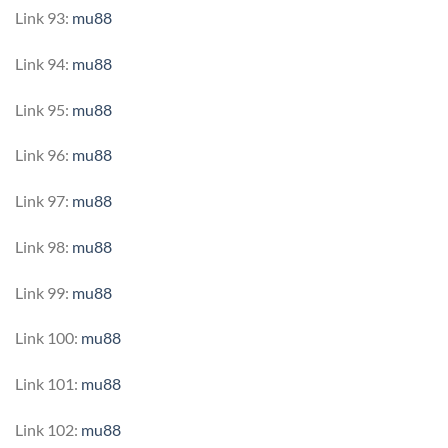
Link 93:
mu88
Link 94:
mu88
Link 95:
mu88
Link 96:
mu88
Link 97:
mu88
Link 98:
mu88
Link 99:
mu88
Link 100:
mu88
Link 101:
mu88
Link 102:
mu88