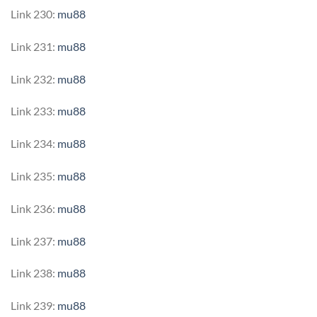
Link 230:
mu88
Link 231:
mu88
Link 232:
mu88
Link 233:
mu88
Link 234:
mu88
Link 235:
mu88
Link 236:
mu88
Link 237:
mu88
Link 238:
mu88
Link 239:
mu88