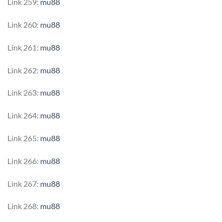
Link 259:
mu88
Link 260:
mu88
Link 261:
mu88
Link 262:
mu88
Link 263:
mu88
Link 264:
mu88
Link 265:
mu88
Link 266:
mu88
Link 267:
mu88
Link 268:
mu88