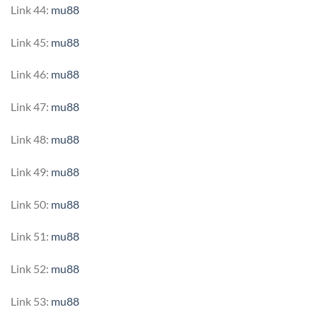
Link 44:
mu88
Link 45:
mu88
Link 46:
mu88
Link 47:
mu88
Link 48:
mu88
Link 49:
mu88
Link 50:
mu88
Link 51:
mu88
Link 52:
mu88
Link 53:
mu88