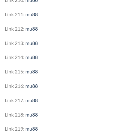
Link 211:
mu88
Link 212:
mu88
Link 213:
mu88
Link 214:
mu88
Link 215:
mu88
Link 216:
mu88
Link 217:
mu88
Link 218:
mu88
Link 219:
mu88