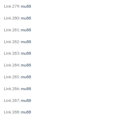
Link 279:
mu88
Link 280:
mu88
Link 281:
mu88
Link 282:
mu88
Link 283:
mu88
Link 284:
mu88
Link 285:
mu88
Link 286:
mu88
Link 287:
mu88
Link 288:
mu88