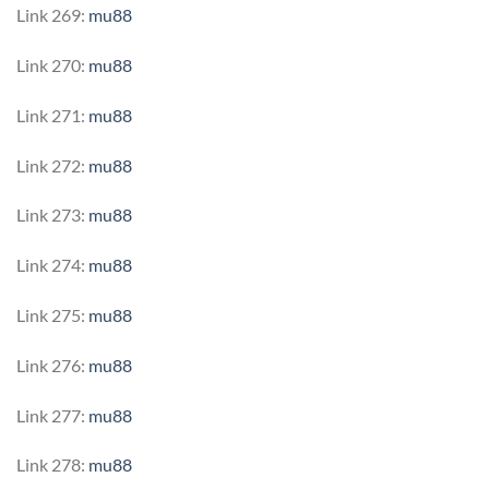
Link 269:
mu88
Link 270:
mu88
Link 271:
mu88
Link 272:
mu88
Link 273:
mu88
Link 274:
mu88
Link 275:
mu88
Link 276:
mu88
Link 277:
mu88
Link 278:
mu88