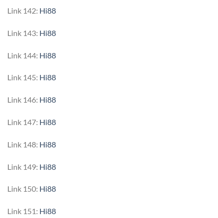
Link 142:
Hi88
Link 143:
Hi88
Link 144:
Hi88
Link 145:
Hi88
Link 146:
Hi88
Link 147:
Hi88
Link 148:
Hi88
Link 149:
Hi88
Link 150:
Hi88
Link 151:
Hi88