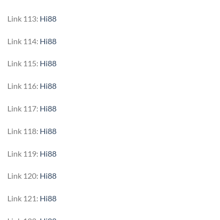
Link 113:
Hi88
Link 114:
Hi88
Link 115:
Hi88
Link 116:
Hi88
Link 117:
Hi88
Link 118:
Hi88
Link 119:
Hi88
Link 120:
Hi88
Link 121:
Hi88