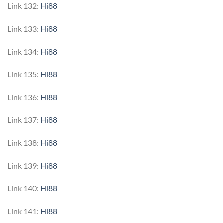
Link 132:
Hi88
Link 133:
Hi88
Link 134:
Hi88
Link 135:
Hi88
Link 136:
Hi88
Link 137:
Hi88
Link 138:
Hi88
Link 139:
Hi88
Link 140:
Hi88
Link 141:
Hi88