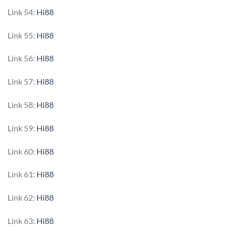
Link 54:
Hi88
Link 55:
Hi88
Link 56:
Hi88
Link 57:
Hi88
Link 58:
Hi88
Link 59:
Hi88
Link 60:
Hi88
Link 61:
Hi88
Link 62:
Hi88
Link 63:
Hi88