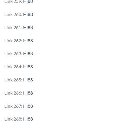
Link 259:
Hi88
Link 260:
Hi88
Link 261:
Hi88
Link 262:
Hi88
Link 263:
Hi88
Link 264:
Hi88
Link 265:
Hi88
Link 266:
Hi88
Link 267:
Hi88
Link 268:
Hi88