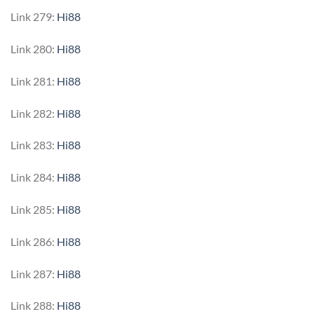
Link 279:
Hi88
Link 280:
Hi88
Link 281:
Hi88
Link 282:
Hi88
Link 283:
Hi88
Link 284:
Hi88
Link 285:
Hi88
Link 286:
Hi88
Link 287:
Hi88
Link 288:
Hi88