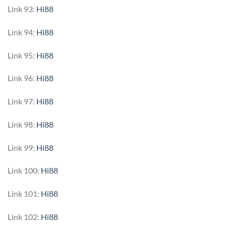
Link 93:
Hi88
Link 94:
Hi88
Link 95:
Hi88
Link 96:
Hi88
Link 97:
Hi88
Link 98:
Hi88
Link 99:
Hi88
Link 100:
Hi88
Link 101:
Hi88
Link 102:
Hi88