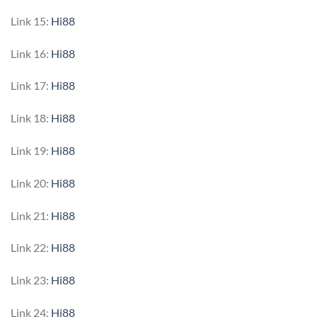
Link 15:
Hi88
Link 16:
Hi88
Link 17:
Hi88
Link 18:
Hi88
Link 19:
Hi88
Link 20:
Hi88
Link 21:
Hi88
Link 22:
Hi88
Link 23:
Hi88
Link 24:
Hi88