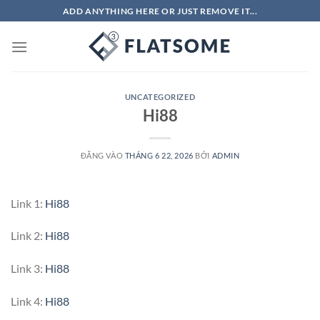
Bỏ
ADD ANYTHING HERE OR JUST REMOVE IT...
qua
nội
dung
UNCATEGORIZED
Hi88
ĐĂNG VÀO
THÁNG 6 22, 2026
BỞI
ADMIN
Link 1:
Hi88
Link 2:
Hi88
Link 3:
Hi88
Link 4:
Hi88