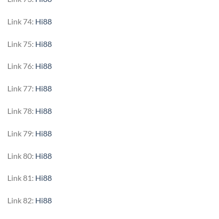
Link 74:
Hi88
Link 75:
Hi88
Link 76:
Hi88
Link 77:
Hi88
Link 78:
Hi88
Link 79:
Hi88
Link 80:
Hi88
Link 81:
Hi88
Link 82:
Hi88