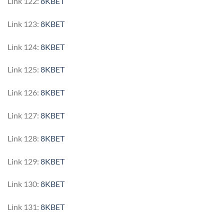
Link 122:
8KBET
Link 123:
8KBET
Link 124:
8KBET
Link 125:
8KBET
Link 126:
8KBET
Link 127:
8KBET
Link 128:
8KBET
Link 129:
8KBET
Link 130:
8KBET
Link 131:
8KBET