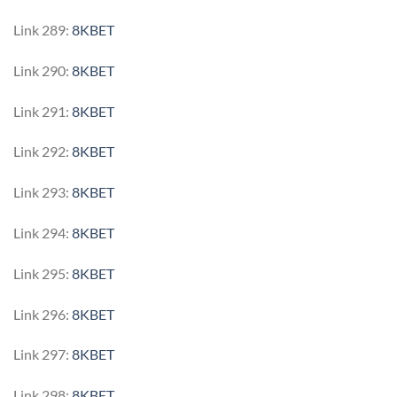
Link 289:
8KBET
Link 290:
8KBET
Link 291:
8KBET
Link 292:
8KBET
Link 293:
8KBET
Link 294:
8KBET
Link 295:
8KBET
Link 296:
8KBET
Link 297:
8KBET
Link 298:
8KBET