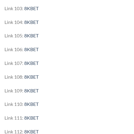
Link 103:
8KBET
Link 104:
8KBET
Link 105:
8KBET
Link 106:
8KBET
Link 107:
8KBET
Link 108:
8KBET
Link 109:
8KBET
Link 110:
8KBET
Link 111:
8KBET
Link 112:
8KBET