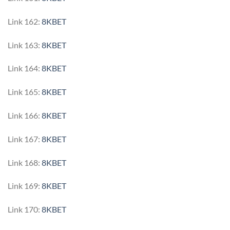
Link 162:
8KBET
Link 163:
8KBET
Link 164:
8KBET
Link 165:
8KBET
Link 166:
8KBET
Link 167:
8KBET
Link 168:
8KBET
Link 169:
8KBET
Link 170:
8KBET