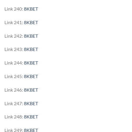
Link 240:
8KBET
Link 241:
8KBET
Link 242:
8KBET
Link 243:
8KBET
Link 244:
8KBET
Link 245:
8KBET
Link 246:
8KBET
Link 247:
8KBET
Link 248:
8KBET
Link 249:
8KBET