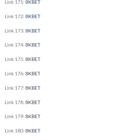
Link 171:
8KBET
Link 172:
8KBET
Link 173:
8KBET
Link 174:
8KBET
Link 175:
8KBET
Link 176:
8KBET
Link 177:
8KBET
Link 178:
8KBET
Link 179:
8KBET
Link 180:
8KBET