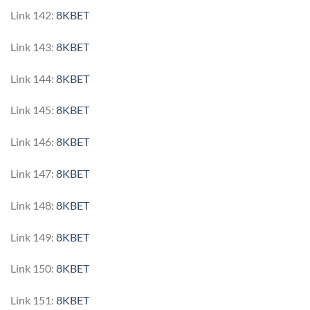
Link 142:
8KBET
Link 143:
8KBET
Link 144:
8KBET
Link 145:
8KBET
Link 146:
8KBET
Link 147:
8KBET
Link 148:
8KBET
Link 149:
8KBET
Link 150:
8KBET
Link 151:
8KBET