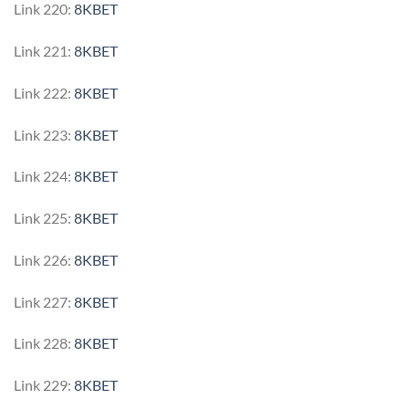
Link 220:
8KBET
Link 221:
8KBET
Link 222:
8KBET
Link 223:
8KBET
Link 224:
8KBET
Link 225:
8KBET
Link 226:
8KBET
Link 227:
8KBET
Link 228:
8KBET
Link 229:
8KBET