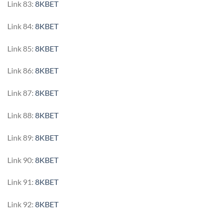
Link 83:
8KBET
Link 84:
8KBET
Link 85:
8KBET
Link 86:
8KBET
Link 87:
8KBET
Link 88:
8KBET
Link 89:
8KBET
Link 90:
8KBET
Link 91:
8KBET
Link 92:
8KBET