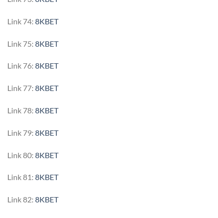
Link 74:
8KBET
Link 75:
8KBET
Link 76:
8KBET
Link 77:
8KBET
Link 78:
8KBET
Link 79:
8KBET
Link 80:
8KBET
Link 81:
8KBET
Link 82:
8KBET