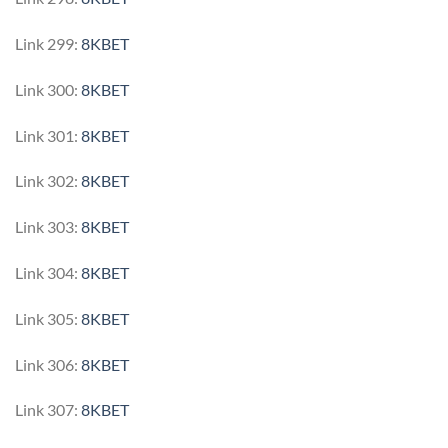
Link 299:
8KBET
Link 300:
8KBET
Link 301:
8KBET
Link 302:
8KBET
Link 303:
8KBET
Link 304:
8KBET
Link 305:
8KBET
Link 306:
8KBET
Link 307:
8KBET